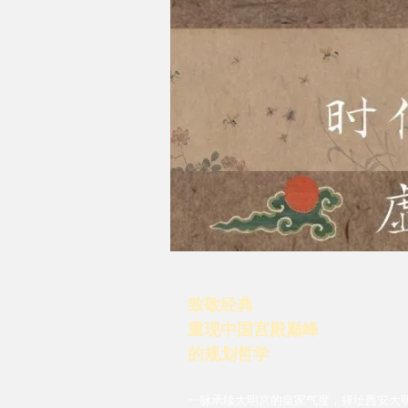
致敬经典
重现中国宫殿巅峰
的规划哲学
一脉承续大明宫的皇家气度，择址西安大