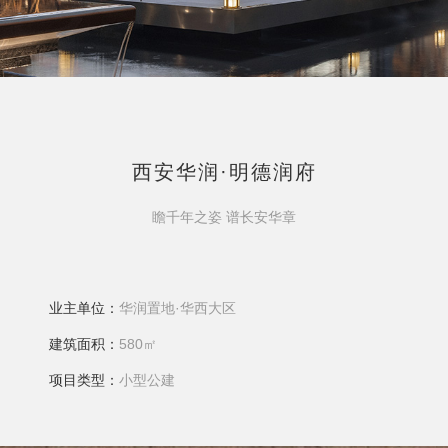
西安华润·明德润府
瞻千年之姿 谱长安华章
业主单位：
华润置地·华西大区
建筑面积：
580㎡
项目类型：
小型公建