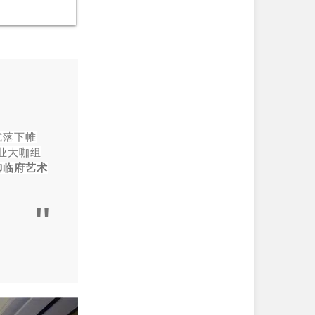
式落下帷
业大咖组
御临府艺术
"