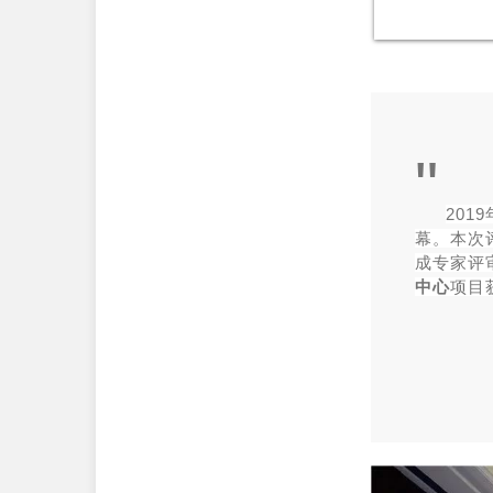
"
201
幕。
本次
成专家评
中心
项目