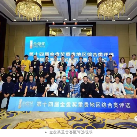
▲ 金盘奖重贵赛区评选现场