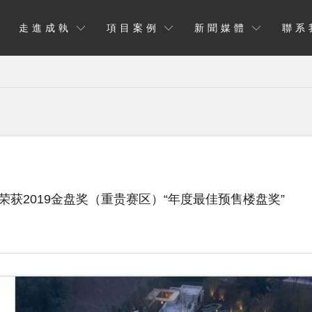
走進成執
項目案例
新聞媒體
聯系
荣获2019金盘奖（重贵赛区）“年度最佳预售楼盘奖”