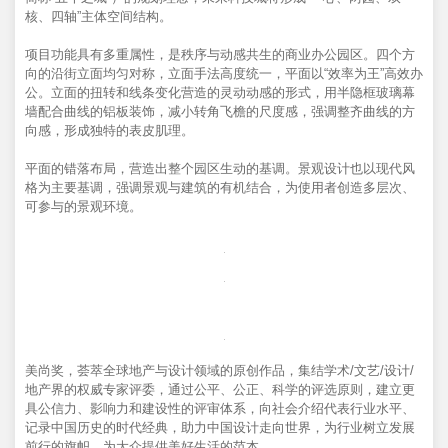
核、四轴”主体空间结构。
项目功能具有多重属性，是秩序与动感共生的商业办公园区。四个方
向的沿街立面均匀对称，立面手法高度统一，平面以“效率为王”高效办
公。立面的扭转和线条变化营造的灵动动感的形式，用半隐框玻璃幕
墙配合曲线的铝板装饰，减小转角飞檐的尺度感，强调整齐曲线的方
向感，形成独特的表皮肌理。
平面的错落布局，营造出整个园区生动的基调。景观设计也以现代风
格为主要基调，强调景观与建筑的有机结合，为使用者创造多层次、
可参与的景观环境。
美尚奖，荟萃全球地产与设计领域的原创作品，集结学术/文艺/设计/
地产界的权威专家评委，通过公平、公正、科学的评选原则，建立更
具公信力、影响力和建设性的评审体系，向社会介绍代表行业水平、
记录中国历史的时代经典，助力中国设计走向世界，为行业树立发展
前行的旗帜，为大众提供美好生活的范本。