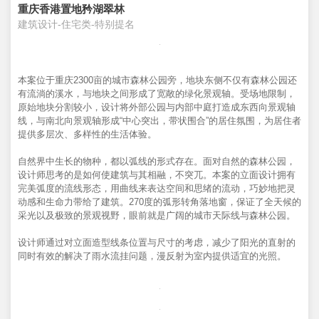
重庆香港置地矜湖翠林
建筑设计-住宅类-特别提名
本案位于重庆2300亩的城市森林公园旁，地块东侧不仅有森林公园还
有流淌的溪水，与地块之间形成了宽敞的绿化景观轴。受场地限制，
原始地块分割较小，设计将外部公园与内部中庭打造成东西向景观轴
线，与南北向景观轴形成“中心突出，带状围合”的居住氛围，为居住者
提供多层次、多样性的生活体验。
自然界中生长的物种，都以弧线的形式存在。面对自然的森林公园，
设计师思考的是如何使建筑与其相融，不突兀。本案的立面设计拥有
完美弧度的流线形态，用曲线来表达空间和思绪的流动，巧妙地把灵
动感和生命力带给了建筑。270度的弧形转角落地窗，保证了全天候的
采光以及极致的景观视野，眼前就是广阔的城市天际线与森林公园。
设计师通过对立面造型线条位置与尺寸的考虑，减少了阳光的直射的
同时有效的解决了雨水流挂问题，漫反射为室内提供适宜的光照。