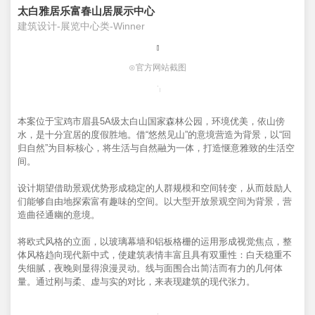
太白雅居乐富春山居展示中心
建筑设计-展览中心类-Winner
⊙官方网站截图
本案位于宝鸡市眉县5A级太白山国家森林公园，环境优美，依山傍
水，是十分宜居的度假胜地。借“悠然见山”的意境营造为背景，以“回
归自然”为目标核心，将生活与自然融为一体，打造惬意雅致的生活空
间。
设计期望借助景观优势形成稳定的人群规模和空间转变，从而鼓励人
们能够自由地探索富有趣味的空间。以大型开放景观空间为背景，营
造曲径通幽的意境。
将欧式风格的立面，以玻璃幕墙和铝板格栅的运用形成视觉焦点，整
体风格趋向现代新中式，使建筑表情丰富且具有双重性：白天稳重不
失细腻，夜晚则显得浪漫灵动。线与面围合出简洁而有力的几何体
量。通过刚与柔、虚与实的对比，来表现建筑的现代张力。