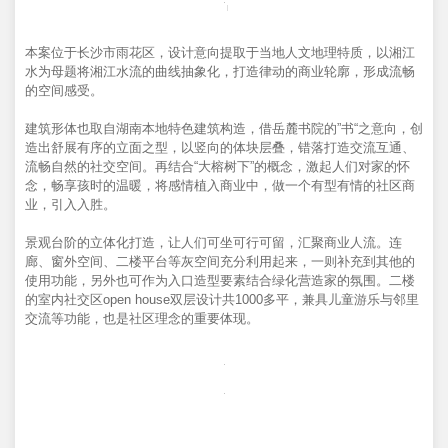
本案位于长沙市雨花区，设计意向提取于当地人文地理特质，以湘江
水为母题将湘江水流的曲线抽象化，打造律动的商业轮廓，形成流畅
的空间感受。
建筑形体也取自湖南本地特色建筑构造，借岳麓书院的”书“之意向，创
造出舒展有序的立面之型，以竖向的体块层叠，错落打造交流互通、
流畅自然的社交空间。再结合“大榕树下”的概念，激起人们对家的怀
念，畅享孩时的温暖，将感情植入商业中，做一个有型有情的社区商
业，引入入胜。
景观台阶的立体化打造，让人们可坐可行可留，汇聚商业人流。连
廊、窗外空间、二楼平台等灰空间充分利用起来，一则补充到其他的
使用功能，另外也可作为入口造型要素结合绿化营造家的氛围。二楼
的室内社交区open house双层设计共1000多平，兼具儿童游乐与邻里
交流等功能，也是社区理念的重要体现。