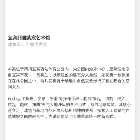
宜宾丽雅紫宸艺术馆
建筑设计专项优秀奖
本案位于四川宜宾西站体育公园内，为公园内游乐中心，建筑理念取
自宜宾市花——黄桷兰，以最轻盈的姿态介入自然，如花瓣一般飘落
在森林公园之中。两片花瓣置于场地中自然重叠形成了相互咬合的空
间关系。
设计运用“折叠、变形、平滑”等操作手段，构成“隆起、切割、楔入、
掀起、翻转、扭曲”等与大地呼应的各种形式，形成地形建筑。其核心
是立足于建筑与基地自然环境和场所精神的关系，探索人工建筑与自
然地貌之间的融合性，尝试使建筑与大地重新统一的新形式。