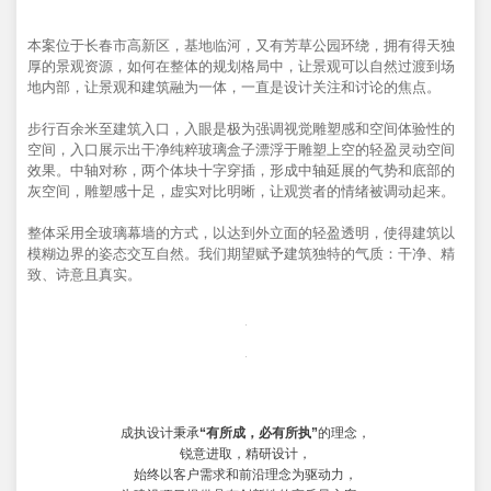
本案位于长春市高新区，基地临河，又有芳草公园环绕，拥有得天独
厚的景观资源，如何在整体的规划格局中，让景观可以自然过渡到场
地内部，让景观和建筑融为一体，一直是设计关注和讨论的焦点。
步行百余米至建筑入口，入眼是极为强调视觉雕塑感和空间体验性的
空间，入口展示出干净纯粹玻璃盒子漂浮于雕塑上空的轻盈灵动空间
效果。中轴对称，两个体块十字穿插，形成中轴延展的气势和底部的
灰空间，雕塑感十足，虚实对比明晰，让观赏者的情绪被调动起来。
整体采用全玻璃幕墙的方式，以达到外立面的轻盈透明，使得建筑以
模糊边界的姿态交互自然。我们期望赋予建筑独特的气质：干净、精
致、诗意且真实。
成执设计秉承
“有所成，必有所执”
的理念，
锐意进取，精研设计，
始终以客户需求和前沿理念为驱动力，