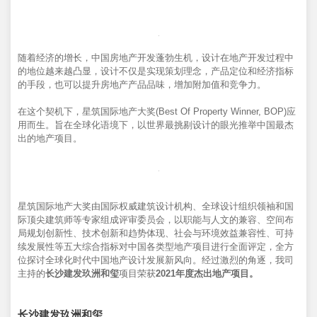
随着经济的增长，中国房地产开发蓬勃生机，设计在地产开发过程中
的地位越来越凸显，设计不仅是实现策划理念，产品定位和经济指标
的手段，也可以提升房地产产品品味，增加附加值和竞争力。
在这个契机下，星筑国际地产大奖(Best Of Property Winner, BOP)应
用而生。旨在全球化语境下，以世界最挑剔设计的眼光推举中国最杰
出的地产项目。
星筑国际地产大奖由国际权威建筑设计机构、全球设计组织领袖和国
际顶尖建筑师等专家组成评审委员会，以职能与人文的兼容、空间布
局规划创新性、技术创新和趋势体现、社会与环境效益兼容性、可持
续发展性等五大综合指标对中国各类型地产项目进行全面评定，全方
位探讨全球化时代中国地产设计发展新风向。经过激烈的角逐，我司
主持的
长沙建发玖洲和玺
项目荣获
2021年度杰出地产项目。
长沙建发玖洲和玺