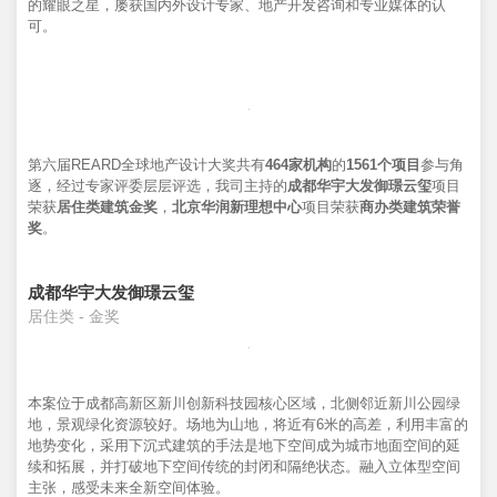
的耀眼之星，屡获国内外设计专家、地产开发咨询和专业媒体的认
可。
第六届REARD全球地产设计大奖共有
464家机构
的
1561个项目
参与角
逐，经过专家评委层层评选，我司主持的
成都华宇大发御璟云玺
项目
荣获
居住类建筑金奖
，
北京华润新理想中心
项目荣获
商办类建筑荣誉
奖
。
成都华宇大发御璟云玺
居住类 - 金奖
本案位于成都高新区新川创新科技园核心区域，北侧邻近新川公园绿
地，景观绿化资源较好。场地为山地，将近有6米的高差，利用丰富的
地势变化，采用下沉式建筑的手法是地下空间成为城市地面空间的延
续和拓展，并打破地下空间传统的封闭和隔绝状态。融入立体型空间
主张，感受未来全新空间体验。