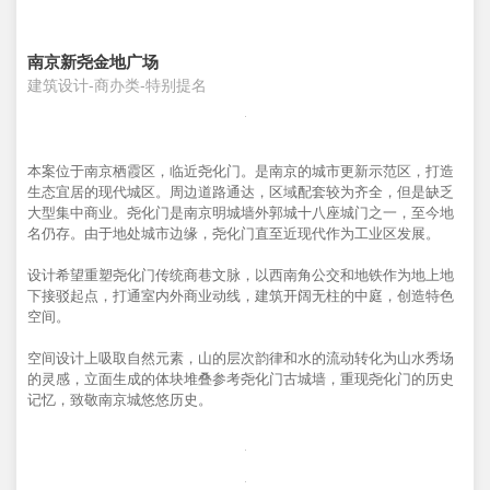
南京新尧金地广场
建筑设计-商办类-特别提名
本案位于南京栖霞区，临近尧化门。是南京的城市更新示范区，打造
生态宜居的现代城区。周边道路通达，区域配套较为齐全，但是缺乏
大型集中商业。尧化门是南京明城墙外郭城十八座城门之一，至今地
名仍存。由于地处城市边缘，尧化门直至近现代作为工业区发展。
设计希望重塑尧化门传统商巷文脉，以西南角公交和地铁作为地上地
下接驳起点，打通室内外商业动线，建筑开阔无柱的中庭，创造特色
空间。
空间设计上吸取自然元素，山的层次韵律和水的流动转化为山水秀场
的灵感，立面生成的体块堆叠参考尧化门古城墙，重现尧化门的历史
记忆，致敬南京城悠悠历史。