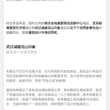
经过专业评选，我司主持的
南京金地威新雨花创新中心
项目、
宜宾丽
雅紫宸艺术馆
项目和
武汉城建花山印象
项目从
近千个优秀参赛作品
中
脱颖而出，荣获
建筑设计专项优秀奖
。
武汉城建花山印象
建筑设计专项优秀奖
本案位于武汉市花城大道，住宅用地距市政道路远，因此设计考虑示
范区承担着对外展示和形象输出的重要作用。设计采用大面积水域烘
托建筑，延展空间，营造“浮游之境”的效果。
建筑结构展示了具有流动感的曲线之美，将外围杂乱视线遮挡，提供
了穿越式的水景体验。设计考虑花山一江三湖的格局，将木构建筑与
水面结合，形成了清朗秀丽的景致。具有曲线之美的建筑与水域结
合，为城市增添了一道风景线，同时展现了设计的独具匠心。