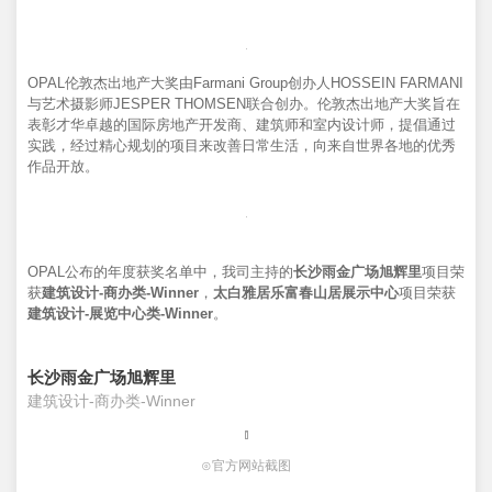
OPAL伦敦杰出地产大奖由Farmani Group创办人HOSSEIN FARMANI
与艺术摄影师JESPER THOMSEN联合创办。伦敦杰出地产大奖旨在
表彰才华卓越的国际房地产开发商、建筑师和室内设计师，提倡通过
实践，经过精心规划的项目来改善日常生活，向来自世界各地的优秀
作品开放。
OPAL公布的年度获奖名单中，我司主持的
长沙雨金广场旭辉里
项目荣
获
建筑设计-商办类-Winner
，
太白雅居乐富春山居展示中心
项目荣获
建筑设计-展览中心类-Winner
。
长沙雨金广场旭辉里
建筑设计-商办类-Winner
⊙官方网站截图