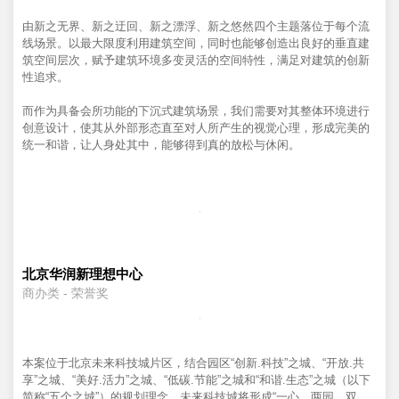
由新之无界、新之迂回、新之漂浮、新之悠然四个主题落位于每个流
线场景。以最大限度利用建筑空间，同时也能够创造出良好的垂直建
筑空间层次，赋予建筑环境多变灵活的空间特性，满足对建筑的创新
性追求。
而作为具备会所功能的下沉式建筑场景，我们需要对其整体环境进行
创意设计，使其从外部形态直至对人所产生的视觉心理，形成完美的
统一和谐，让人身处其中，能够得到真的放松与休闲。
北京华润新理想中心
商办类 - 荣誉奖
本案位于北京未来科技城片区，结合园区“创新.科技”之城、“开放.共
享”之城、“美好.活力”之城、“低碳.节能”之城和“和谐.生态”之城（以下
简称“五个之城”）的规划理念，未来科技城将形成“一心、两园、双