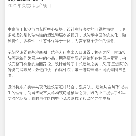
2021年度杰出地产项目
本案位于长沙市雨花区中心板块，设计在解决功能问题的前提下，更
多考虑的是其独特性的塑造和层次的提升，以传承中国传统文化，融
独特性、多样性、生态环保等于一体，为贯穿整个设计的理念。
示范区设置在基地西侧，结合人行主出入口设置，将会客区、前场接
待等建筑作为园林中的小品，用游廊串联起建筑和各种园林元素，构
成完整而有趣的游园路径。设计诠释了中式建筑之美，采用“三进院”的
传统门庭布局，数进门楼，内庭外院，每一进院营造不同的氛围与意
境。
设计将东方美学与现代建筑语汇相结合，强调“人、建筑与自然”和谐共
生的理念，为当代城市人群构筑诗意栖居之所。既为业主提供了邻里
交流的场所，同时与住区内中心花园形成了和谐的共生关系。