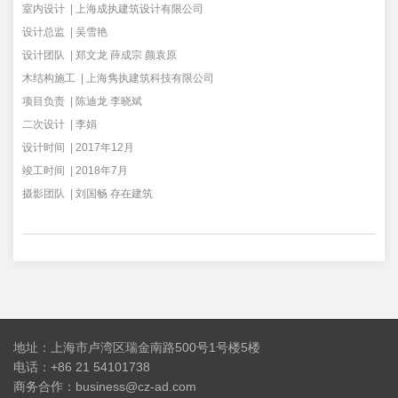
室内设计 | 上海成执建筑设计有限公司
设计总监 | 吴雪艳
设计团队 | 郑文龙 薛成宗 颜袁原
木结构施工 | 上海隽执建筑科技有限公司
项目负责 | 陈迪龙 李晓斌
二次设计 | 李娟
设计时间 | 2017年12月
竣工时间 | 2018年7月
摄影团队 | 刘国畅 存在建筑
地址：上海市卢湾区瑞金南路500号1号楼5楼
电话：+86 21 54101738
商务合作：business@cz-ad.com