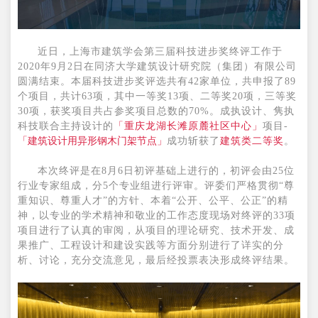
近日，上海市建筑学会第三届科技进步奖终评工作于
2020年9月2日在同济大学建筑设计研究院（集团）有限公司
圆满结束。本届科技进步奖评选共有42家单位，共申报了89
个项目，共计63项，其中一等奖13项、二等奖20项，三等奖
30项，获奖项目共占参奖项目总数的70%。成执设计、隽执
科技联合主持设计的
「重庆龙湖长滩原麓社区中心」
项目-
「建筑设计用异形钢木门架节点」
成功斩获了
建筑类二等奖
。
本次终评是在8月6日初评基础上进行的，初评会由25位
行业专家组成，分5个专业组进行评审。评委们严格贯彻“尊
重知识、尊重人才”的方针、本着“公开、公平、公正”的精
神，以专业的学术精神和敬业的工作态度现场对终评的33项
项目进行了认真的审阅，从项目的理论研究、技术开发、成
果推广、工程设计和建设实践等方面分别进行了详实的分
析、讨论，充分交流意见，最后经投票表决形成终评结果。